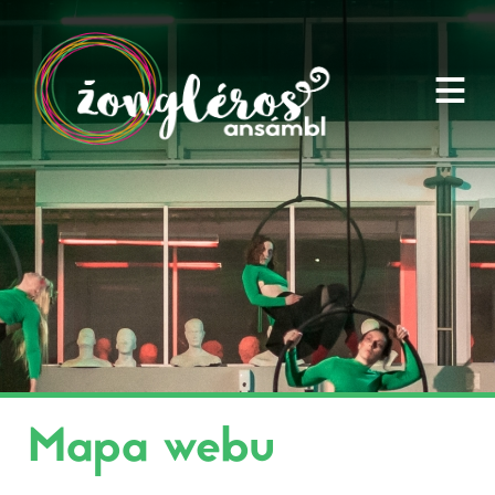
≡
Mapa webu