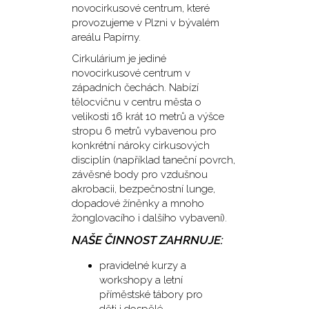
novocirkusové centrum, které
provozujeme v Plzni v bývalém
areálu Papírny.
Cirkulárium je jediné
novocirkusové centrum v
západních čechách. Nabízí
tělocvičnu v centru města o
velikosti 16 krát 10 metrů a výšce
stropu 6 metrů vybavenou pro
konkrétní nároky cirkusových
disciplín (například taneční povrch,
závěsné body pro vzdušnou
akrobacii, bezpečnostní lunge,
dopadové žíněnky a mnoho
žonglovacího i dalšího vybavení).
NAŠE ČINNOST ZAHRNUJE:
pravidelné kurzy a
workshopy a letní
příměstské tábory pro