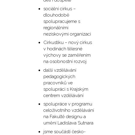
děti i dospělé
sociální cirkus –
dlouhodobě
spolupracujeme s
regionálními
neziskovými organizaci
Cirkustiku – nový cirkus
v hodinách tělesné
výchovy se zaměřením
na osobnostní rozvoj
další vzdělávání
pedagogických
pracovníků ve
spolupráci s Krajským
centrem vzdělávání
spolupráce v programu
celoživotního vzdělávání
na Fakultě designu a
umění Ladislava Sutnara
jsme součástí česko-