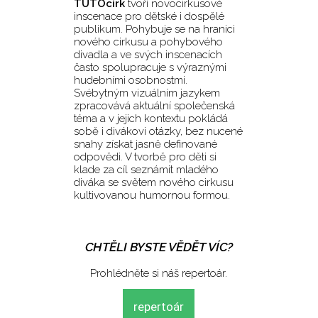
TUTOcirk
tvoří novocirkusové
inscenace pro dětské i dospělé
publikum. Pohybuje se na hranici
nového cirkusu a pohybového
divadla a ve svých inscenacích
často spolupracuje s výraznými
hudebními osobnostmi.
Svébytným vizuálním jazykem
zpracovává aktuální společenská
téma a v jejich kontextu pokládá
sobě i divákovi otázky, bez nucené
snahy získat jasně definované
odpovědi. V tvorbě pro děti si
klade za cíl seznámit mladého
diváka se světem nového cirkusu
kultivovanou humornou formou.
CHTĚLI BYSTE VĚDĚT VÍC?
Prohlédněte si náš repertoár.
repertoár