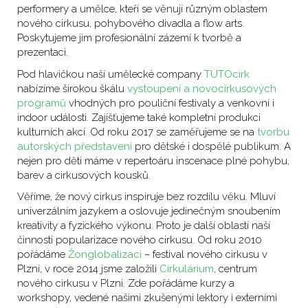
performery a umělce, kteří se věnují různým oblastem
nového cirkusu, pohybového divadla a flow arts.
Poskytujeme jim profesionální zázemí k tvorbě a
prezentaci.
Pod hlavičkou naší umělecké company
TUTOcirk
nabízíme širokou škálu
vystoupení a novocirkusových
programů
vhodných pro pouliční festivaly a venkovní i
indoor události. Zajišťujeme také kompletní produkci
kulturních akcí.
Od roku 2017 se zaměřujeme se na
tvorbu
autorských představení
pro dětské i dospělé publikum. A
nejen pro děti máme v repertoáru inscenace plné pohybu,
barev a cirkusových kousků.
Věříme, že nový cirkus inspiruje bez rozdílu věku. Mluví
univerzálním jazykem a oslovuje jedinečným snoubením
kreativity a fyzického výkonu. Proto je další oblastí naší
činnosti popularizace nového cirkusu. Od roku 2010
pořádáme
Žonglobalizaci
– festival nového cirkusu v
Plzni, v roce 2014 jsme založili
Cirkulárium
, centrum
nového cirkusu v Plzni. Zde pořádáme kurzy a
workshopy, vedené našimi zkušenými lektory i externími