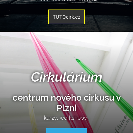
TUTOcirk.cz
Cirkulárium
centrum nového cirkusu v
Plzni
kurzy, workshopy...