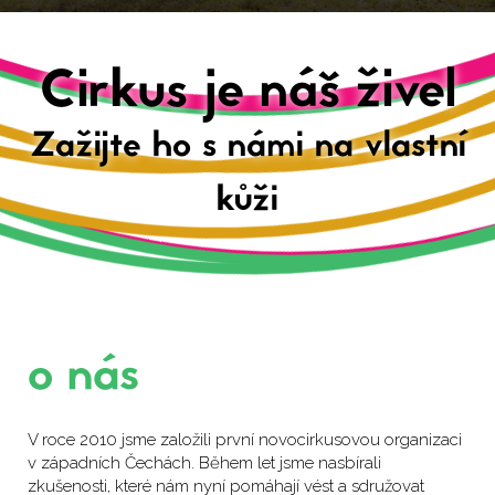
Cirkus je náš živel
Zažijte ho s námi na vlastní
kůži
o nás
V roce 2010 jsme založili první novocirkusovou organizaci
v západních Čechách. Během let jsme nasbírali
zkušenosti, které nám nyní pomáhají vést a sdružovat