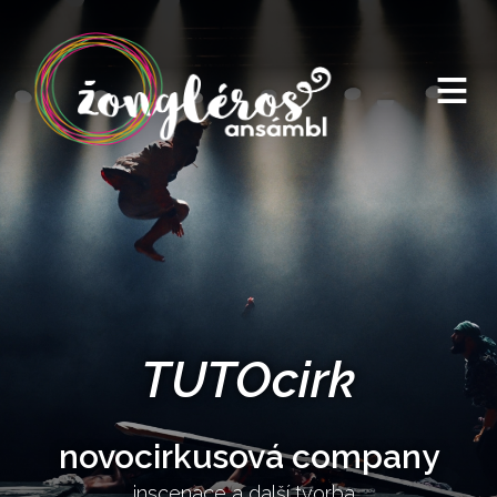
≡
TUTOcirk
novocirkusová company
inscenace a další tvorba...