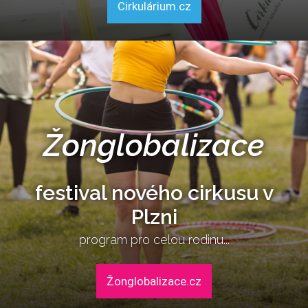
Cirkulárium.cz
Žonglobalizace
festival nového cirkusu v
Plzni
program pro celou rodinu...
Žonglobalizace.cz