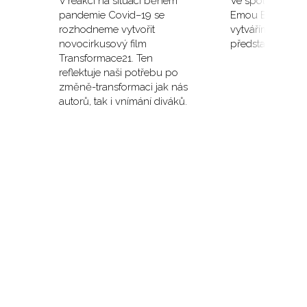
V reakci na situaci během
Ve spolupráci s
pandemie Covid–19 se
Emou Brabcovo
rozhodneme vytvořit
vytváříme druhé
novocirkusový film
představení s n
Transformace21. Ten
reflektuje naši potřebu po
změně-transformaci jak nás
autorů, tak i vnímání diváků.