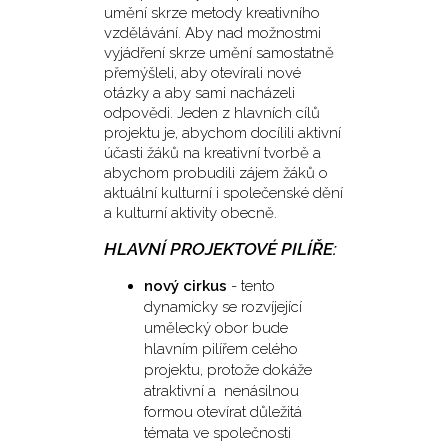
umění skrze metody kreativního
vzdělávání. Aby nad možnostmi
vyjádření skrze umění samostatně
přemýšleli, aby otevírali nové
otázky a aby sami nacházeli
odpovědi. Jeden z hlavních cílů
projektu je, abychom docílili aktivní
účasti žáků na kreativní tvorbě a
abychom probudili zájem žáků o
aktuální kulturní i společenské dění
a kulturní aktivity obecně.
HLAVNÍ PROJEKTOVÉ PILÍŘE:
nový cirkus
- tento
dynamicky se rozvíjející
umělecký obor bude
hlavním pilířem celého
projektu, protože dokáže
atraktivní a nenásilnou
formou otevírat důležitá
témata ve společnosti