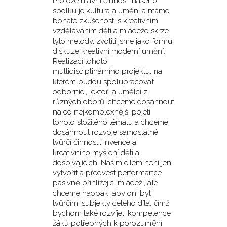
Protože hlavní činností našeho
spolku je kultura a umění a máme
bohaté zkušenosti s kreativním
vzděláváním dětí a mládeže skrze
tyto metody, zvolili jsme jako formu
diskuze kreativní moderní umění.
Realizací tohoto
multidisciplinárního projektu, na
kterém budou spolupracovat
odborníci, lektoři a umělci z
různých oborů, chceme dosáhnout
na co nejkomplexnější pojetí
tohoto složitého tématu a chceme
dosáhnout rozvoje samostatné
tvůrčí činnosti, invence a
kreativního myšlení dětí a
dospívajících. Našim cílem není jen
vytvořit a předvést performance
pasivně přihlížející mládeži, ale
chceme naopak, aby oni byli
tvůrčími subjekty celého díla, čímž
bychom také rozvíjeli kompetence
žáků potřebných k porozumění