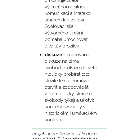
umožňuje zcela
výjimečnou a silnou
komunikaci a interakci
směrem k divákovi.
Sdělovací síla
výtvarného umění
pomáhá umocňovat
divákův prožitek
diskuze
- erudovaná
diskuze na téma
svoboda dokáže do větší
hloubky probírat toto
složité téma. Pomůže
otevřít a zodpovědět
žákům otázky, které se
svobody týkají a ukotvit
koncept svobody v
historickém i uměleckém
kontextu
Projekt je realizován za finanční